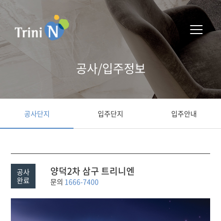
공사/입주정보
공사단지
입주단지
입주안내
양덕2차 삼구 트리니엔
공사
완료
문의
1666-7400