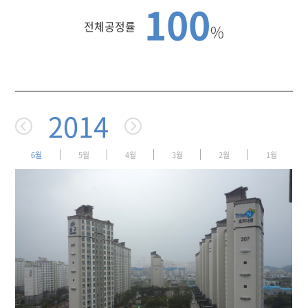
100
전체공정률
%
2014
6월
5월
4월
3월
2월
1월