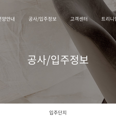
분양안내
공사/입주정보
고객센터
트리니
고객알림
브랜드소개
자주묻는질문
BI
분양단지
공사단지
공사/입주정보
분양예정단지
입주단지
A/S안내
트리니엔 라이프
입주예약
트리니엔 뉴스
분양캘린더
입주안내
방문예약
트리니엔 스토리
관심단지등록
이벤트
입주단지