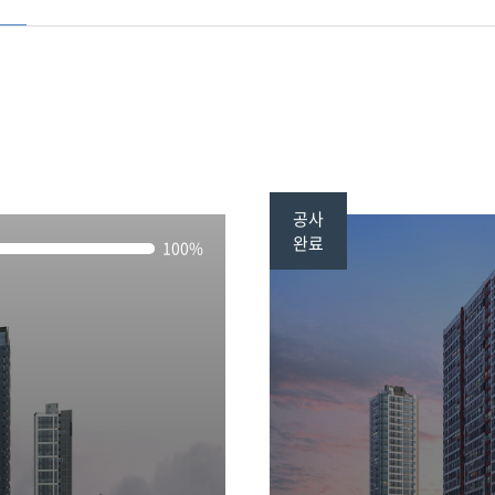
공사
완료
100%