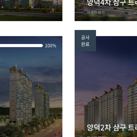
양덕4차 삼구 
자세히 보기
공사
완료
100%
양덕2차 삼구 