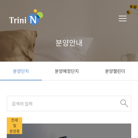
분양안내
분양단지
분양예정단지
분양캘린더
전세
및
분양중