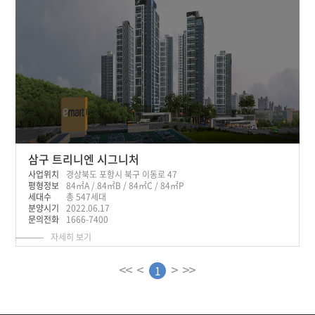
삼구 트리니엔 시그니처
사업위치
경상북도 포항시 북구 이동로 47
평형정보
84㎡A / 84㎡B / 84㎡C / 84㎡P
세대수
총 547세대
분양시기
2022.06.17
문의전화
1666-7400
자세히 보기
1